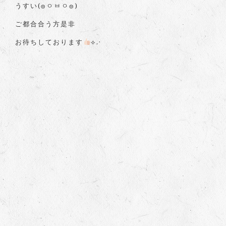
うすい(𓐍ㅇㅂㅇ𓐍)
ご都合合う方是非
お待ちしております
⟡.·