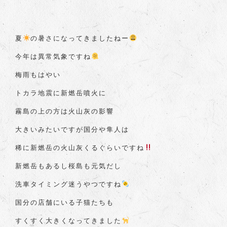
夏
の暑さになってきましたねー
今年は異常気象ですね
梅雨もはやい
トカラ地震に新燃岳噴火に
霧島の上の方は火山灰の影響
大きいみたいですが国分や隼人は
稀に新燃岳の火山灰くるぐらいですね
新燃岳もあるし桜島も元気だし
洗車タイミング迷うやつですね
国分の店舗にいる子猫たちも
すくすく大きくなってきました