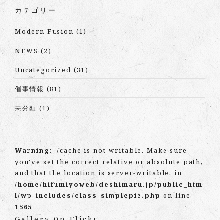
カテゴリー
Modern Fusion
(1)
NEWS
(2)
Uncategorized
(31)
催事情報
(81)
未分類
(1)
Warning
: ./cache is not writable. Make sure
you've set the correct relative or absolute path,
and that the location is server-writable. in
/home/hifumiyoweb/deshimaru.jp/public_htm
l/wp-includes/class-simplepie.php
on line
1565
Gallery On Flickr