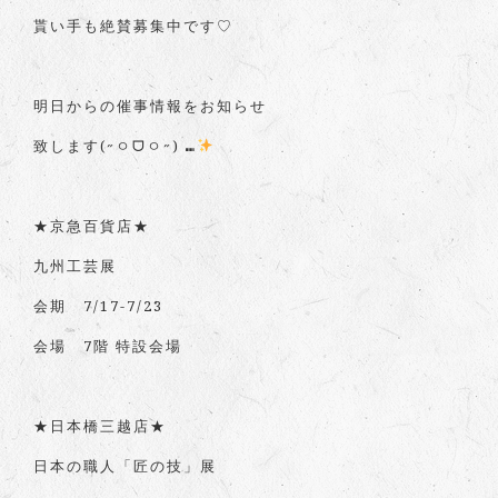
貰い手も絶賛募集中です♡
明日からの催事情報をお知らせ
致します(˶ㅇᗜㅇ˶) ⑉
️
★京急百貨店★
九州工芸展
会期 7/17-7/23
会場 7階 特設会場
★日本橋三越店★
日本の職人「匠の技」展