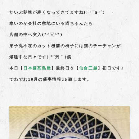
だいぶ朝晩が寒くなってきてますね(; ･`д･´)
寒いのか会社の敷地にいる猫ちゃんたち
店舗の中へ突入(*^▽^*)
弟子丸不在のカット機前の椅子には猫のチーチャンが
爆睡中な日々です( *´艸｀)笑
本日【
日本橋髙島屋
】最終日＆【
仙台三越
】初日です♪
でわでわ10月の催事情報UP致します。