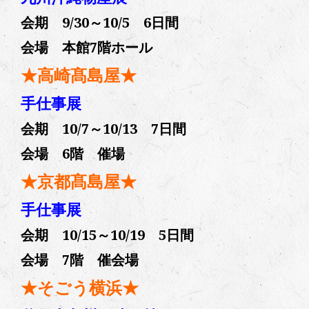
会期 9/30～10/5 6日間
会場 本館7階ホール
★高崎髙島屋★
手仕事展
会期 10/7～10/13 7日間
会場 6階 催場
★京都髙島屋★
手仕事展
会期 10/15～10/19 5日間
会場 7階 催会場
★そごう横浜★