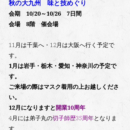
秋の大九州 味と技めぐり
会期 10/20～10/26 7日間
会場 8階 催会場
11月は千葉へ・12月は大阪へ行く予定で
す。
1月は岩手・栃木・愛知・神奈川の予定で
す。
ご来場の際はマスク着用の上お越しくださ
い。
12月になりますと
開業10周年
4月には弟子丸の
切子師歴35周年
となりま
す。