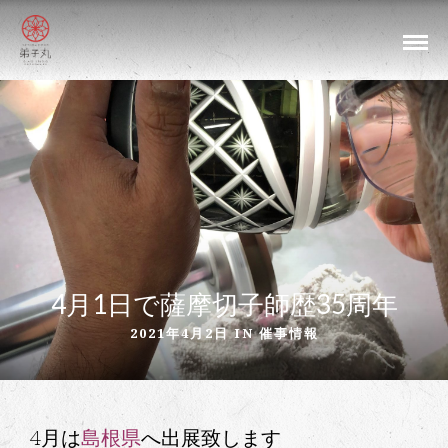
4月1日で薩摩切子師歴35周年
2021年4月2日 IN
催事情報
4月は
島根県
へ出展致します