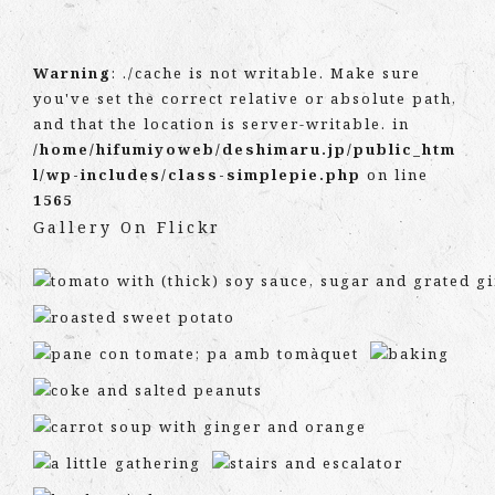
Warning
: ./cache is not writable. Make sure
you've set the correct relative or absolute path,
and that the location is server-writable. in
/home/hifumiyoweb/deshimaru.jp/public_htm
l/wp-includes/class-simplepie.php
on line
1565
Gallery On Flickr