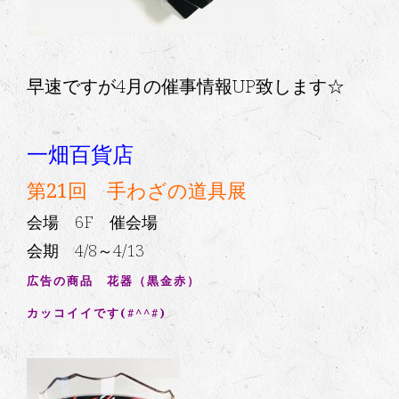
早速ですが4月の催事情報UP致します☆
一畑百貨店
第21回 手わざの道具展
会場 6F 催会場
会期 4/8～4/13
広告の商品 花器（黒金赤）
カッコイイです(#^^#)