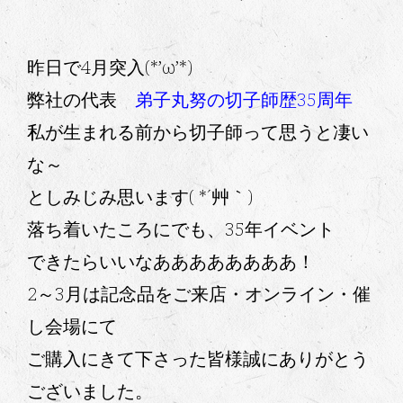
昨日で4月突入(*’ω’*)
弊社の代表
弟子丸努の切子師歴35周年
私が生まれる前から切子師って思うと凄い
な～
としみじみ思います( *´艸｀)
落ち着いたころにでも、35年イベント
できたらいいなああああああああ！
2～3月は記念品をご来店・オンライン・催
し会場にて
ご購入にきて下さった皆様誠にありがとう
ございました。