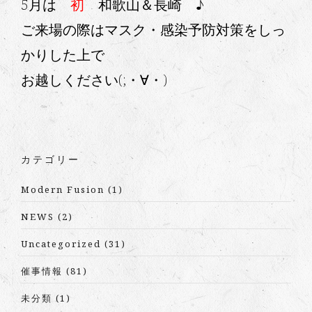
5月は
初
和歌山＆長崎 ♪
ご来場の際はマスク・感染予防対策をしっ
かりした上で
お越しください(;・∀・)
カテゴリー
Modern Fusion
(1)
NEWS
(2)
Uncategorized
(31)
催事情報
(81)
未分類
(1)