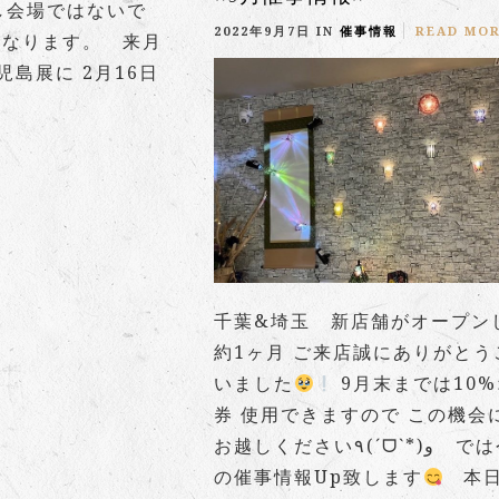
催し会場ではないで
2022年9月7日 IN
催事情報
READ MO
になります。 来月
島展に 2月16日
千葉&埼玉 新店舗がオープン
約1ヶ月 ご来店誠にありがとう
いました
9月末までは10
券 使用できますので この機会
お越しください٩(ˊᗜˋ*)و では今月
の催事情報Up致します
本日