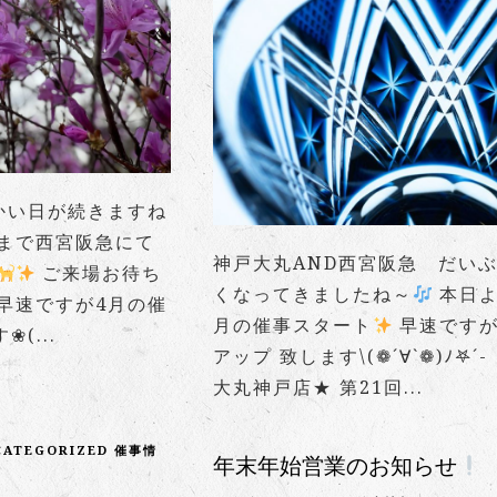
暖かい日が続きますね
明日まで西宮阪急にて
神戸大丸AND西宮阪急 だい
ご来場お待ち
くなってきましたね～
本日よ
速ですが4月の催
月の催事スタート
早速です
(...
アップ 致します\(❁´∀`❁)ﾉ𖤐´
大丸神戸店★ 第21回...
CATEGORIZED
催事情
年末年始営業のお知らせ