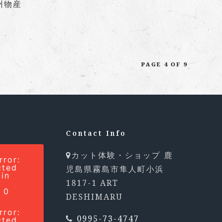
州物産
PAGE 4 OF 9
m
Contact Info
鹿
カット体験・ショップ
rror:
cted
児島県霧島市隼人町小浜
 in
1817-1 ART
t
n 0
DESHIMARU
rror:
0995-73-4747
cted