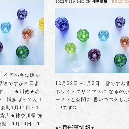
2022年12月24日 IN
催事情報
READ M
 今回の冬は暖か
ゞ 早速ですが本日よ
12月28日〜1月3日 雪ですね
す。 ★川徳★岩
ホワイトクリスマスに なるの
よか！博多ばってん！
ー？？と疑問に 思いつつ久し
会期1月11日～1
UPですꈍ...
百貨店★神奈川県 第
会期 1月19日～1
⭐︎9月催事情報⭐︎