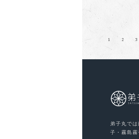
1
2
3
弟子丸では
子・霧島霧