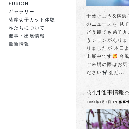
FUSION
ギャラリー
千葉そごう&横浜
薩摩切子カット体験
のニュースを 見て
私たちについて
どう観ても弟子丸
催事・出展情報
うシーンがありま
最新情報
りましたが 本日
出展中です
台風
ご来場の際はお気
ださい
会期...
☆4月催事情報
2023年4月3日 IN
催事