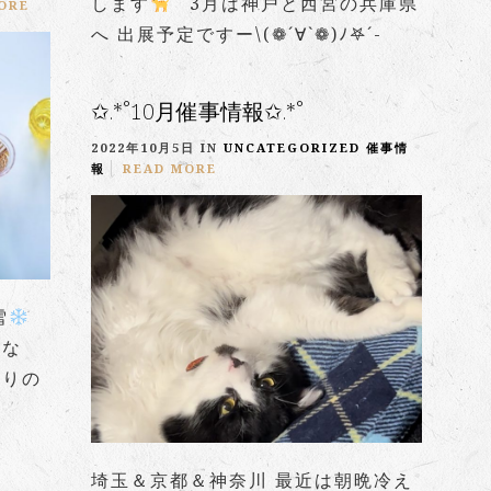
します
3月は神戸と西宮の兵庫県
ORE
へ 出展予定ですー\(❁´∀`❁)ﾉ𖤐´-
✩.*˚10月催事情報✩.*˚
2022年10月5日 IN
UNCATEGORIZED
催事情
報
READ MORE
雪
かな
ぶりの
埼玉＆京都＆神奈川 最近は朝晩冷え