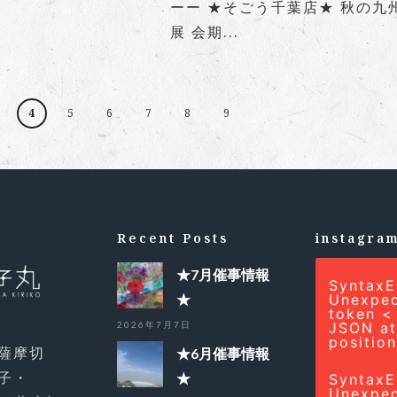
ーー ★そごう千葉店★ 秋の九
展 会期...
4
5
6
7
8
9
Recent Posts
instagra
★7月催事情報
SyntaxE
★
Unexpe
token <
2026年7月7日
JSON a
positio
薩摩切
★6月催事情報
子・
★
SyntaxE
Unexpe