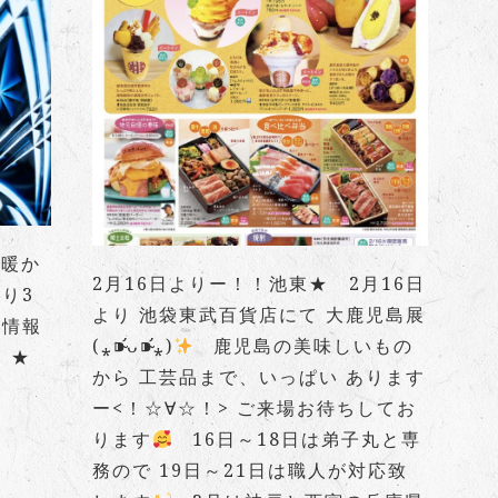
ぶ暖か
2月16日よりー！！池東★ 2月16日
り3
より 池袋東武百貨店にて 大鹿児島展
が情報
(⁎⁍̴̛ᴗ⁍̴̛⁎)
鹿児島の美味しいもの
- ★
から 工芸品まで、いっぱい あります
ー<！☆∀☆！> ご来場お待ちしてお
ります
16日～18日は弟子丸と専
務ので 19日～21日は職人が対応致