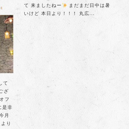
て 来ましたねー
まだまだ日中は暑
RE
いけど 本日より！！！ 丸広...
して
ござ
%オフ
に是非
より