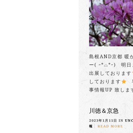
島根AND京都 
ー( ˶°⌓°˶) 
出展しております
しております
早
事情報UP 致します❀
川徳＆京急
2023年1月11日 IN
UN
報
READ MORE