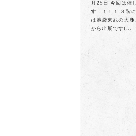
月25日 今回は
す！！！！ ３階
は池袋東武の大鹿児
から出展です(...