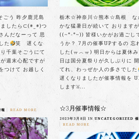
そごう 昨夕鹿児島
栃木☆神奈川☆熊本☆島根 な
ましたら⊂(◉‿◉)つ
かな猛暑日が続いて おります
さんだなーって 思
((~°-°~)) 皆様いかがお過ご
した
笑 遅くな
うか？ 7月の催事UPするの 忘
より千葉そごうにて
した(ㅠ︿ㅠ) 明日からは夏休み
が週末心配ですが
日は国分夏祭りが久しぶりに 
をつけて お越しく
てれ、わっぜか人の多さでした
遅くなりましたが催事情報を U
しますꈍ...
☆
☆3月催事情報☆
情報
READ MORE
2023年3月8日 IN
UNCATEGORIZED
催
READ MORE