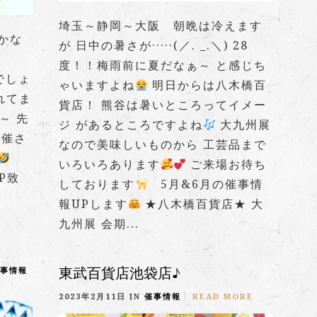
埼玉～静岡～大阪 朝晩は冷えます
かな
が 日中の暑さが·····(／. _.＼) 28
が
度！！梅雨前に夏だなぁ～ と感じち
しでしょ
ゃいますよね
明日からは八木橋百
れてま
貨店！ 熊谷は暑いところってイメー
～ 先
ジ があるところですよね
大九州展
開催さ
なので美味しいものから 工芸品まで
いろいろあります
ご来場お待ち
P致
しております
5月&6月の催事情
報UPします
★八木橋百貨店★ 大
九州展 会期...
東武百貨店池袋店♪
事情報
2023年2月11日 IN
催事情報
READ MORE